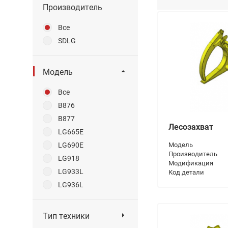
Производитель
Все
SDLG
Модель
Все
B876
B877
Лесозахват
LG665E
LG690E
Модель
Производитель
LG918
Модификация
LG933L
Код детали
LG936L
LG938L
LG946L
Тип техники
LG952H
Все