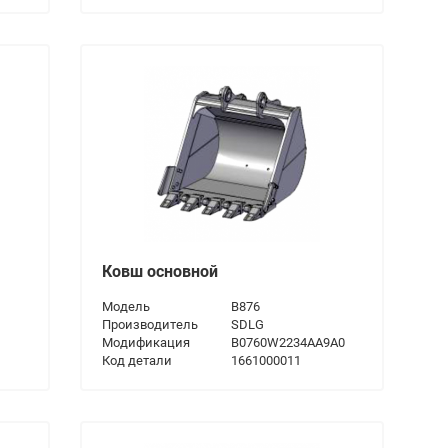
Ковш основной
Модель
B876
Производитель
SDLG
Модификация
B0760W2234AA9A0
Код детали
1661000011