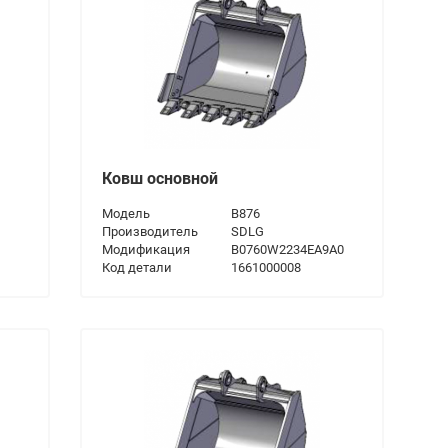
Ковш основной
Модель
B876
Производитель
SDLG
Модификация
B0760W2234EA9A0
Код детали
1661000008