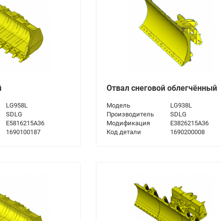
й
Отвал снеговой облегчённый
LG958L
Модель
LG938L
SDLG
Производитель
SDLG
E5816215A36
Модификация
E3826215A36
1690100187
Код детали
1690200008