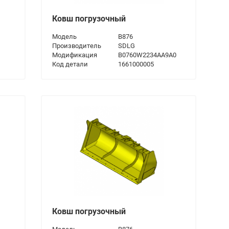
Ковш погрузочный
Модель
B876
Производитель
SDLG
Модификация
B0760W2234AA9A0
Код детали
1661000005
Ковш погрузочный