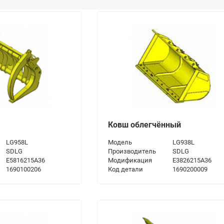
Ковш облегчённый
LG958L
Модель
LG938L
SDLG
Производитель
SDLG
E5816215A36
Модификация
E3826215A36
1690100206
Код детали
1690200009