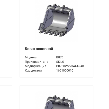
Ковш основной
Модель
B876
Производитель
SDLG
Модификация
B0760W2234AA9A0
Код детали
1661000010