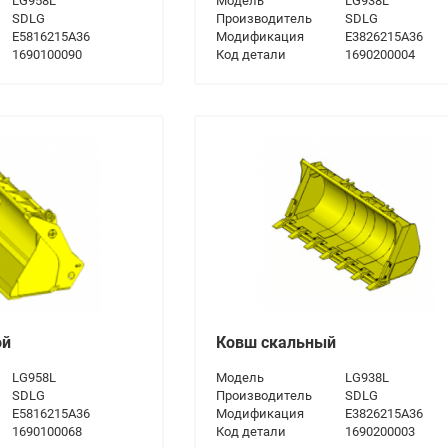
LG958L
Модель
LG938L
SDLG
Производитель
SDLG
E5816215A36
Модификация
E3826215A36
1690100090
Код детали
1690200004
ой
Ковш скальный
LG958L
Модель
LG938L
SDLG
Производитель
SDLG
E5816215A36
Модификация
E3826215A36
1690100068
Код детали
1690200003