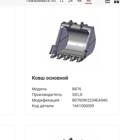
Показывать по:
12
24
48
96
Ковш основной
Модель
B876
Производитель
SDLG
Модификация
B0760W2234EA9A0
Код детали
1661000009