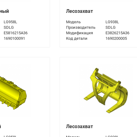
нный
Лесозахват
LG958L
Модель
LG938L
SDLG
Производитель
SDLG
E5816215A36
Модификация
E3826215A36
1690100091
Код детали
1690200005
й
Лесозахват