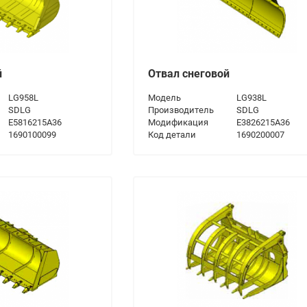
й
Отвал снеговой
LG958L
Модель
LG938L
SDLG
Производитель
SDLG
E5816215A36
Модификация
E3826215A36
1690100099
Код детали
1690200007