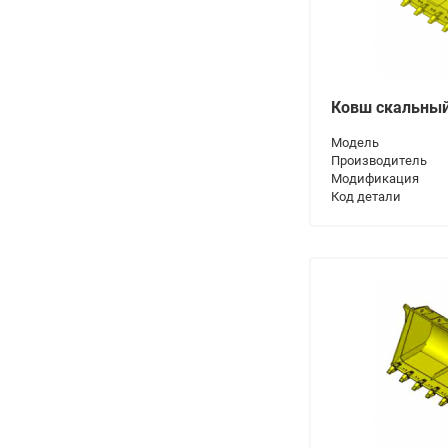
LG6225E
LG6250E
LG6300E
LG6360E
Ковш скальны
LG6400E
Модель
Производитель
Модификация
Код детали