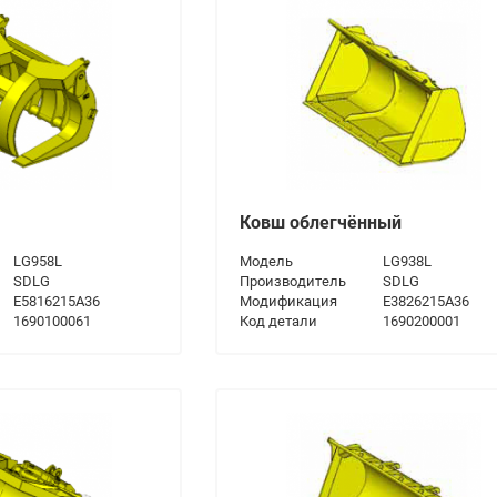
Ковш облегчённый
LG958L
Модель
LG938L
SDLG
Производитель
SDLG
E5816215A36
Модификация
E3826215A36
1690100061
Код детали
1690200001