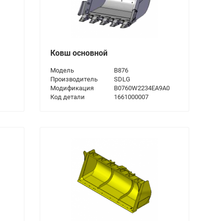
Ковш основной
Модель
B876
Производитель
SDLG
Модификация
B0760W2234EA9A0
Код детали
1661000007