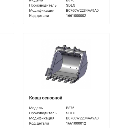
Модель
B876
Производитель
SDLG
Модификация
B0760W2234AA9A0
Код детали
1661000002
Ковш основной
Модель
B876
Производитель
SDLG
Модификация
B0760W2234AA9A0
Код детали
1661000012