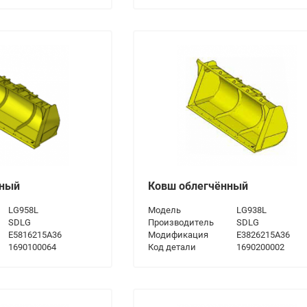
нный
Ковш облегчённый
LG958L
Модель
LG938L
SDLG
Производитель
SDLG
E5816215A36
Модификация
E3826215A36
1690100064
Код детали
1690200002