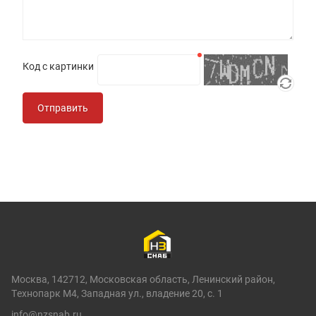
Код с картинки
Отправить
Москва, 142712, Московская область, Ленинский район,
Технопарк М4, Западная ул., владение 20, с. 1
info@nzsnab.ru