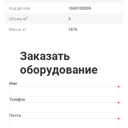
Код детали
1690100099
3
Объем, м
3
Масса, кг
1876
Грузоподъемность, т
5
Длина, мм
3060
Заказать
Ширина, мм
1535
оборудование
Высота, мм
1382
Имя
Телефон
Почта