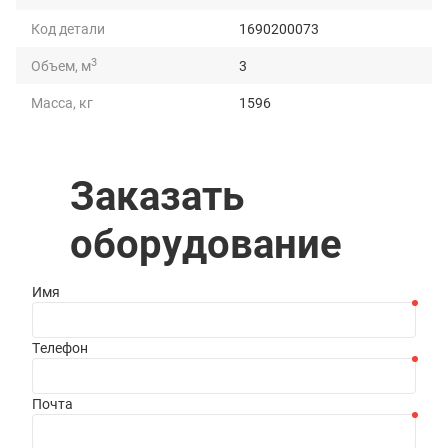
Код детали
1690200073
3
Объем, м
3
Масса, кг
1596
Грузоподъемность, т
3
Длина, мм
2516
Заказать
Ширина, мм
1690
оборудование
Высота, мм
1546
Имя
Телефон
Почта