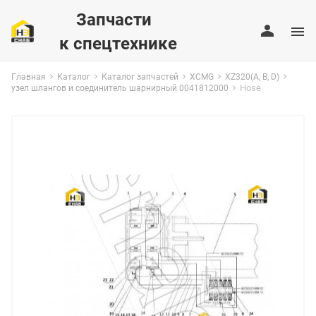
Запчасти
к спецтехнике
Главная
Каталог
Каталог запчастей
XCMG
XZ320(A, B, D)
Hose
узел шлангов и соединитель шарнирный 0041812000