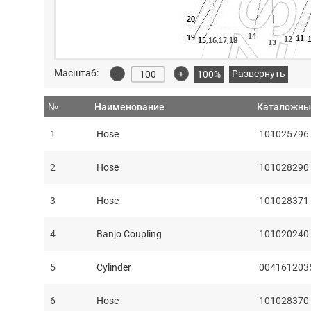
Масштаб:
-
+
Развернуть
100%
№
Наименование
Каталожны
1
Hose
101025796
2
Hose
101028290
3
Hose
101028371
4
Banjo Coupling
101020240
5
Cylinder
004161203
6
Hose
101028370