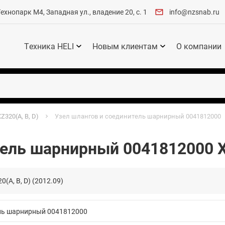
хнопарк М4, Западная ул., владение 20, с. 1
info@nzsnab.ru
Техника HELI
Новым клиентам
О компании
Z320(A, B, D)
Узел шлангов и соединитель шарнирный 0041812000
тель шарнирный 0041812000 X
A, B, D) (2012.09)