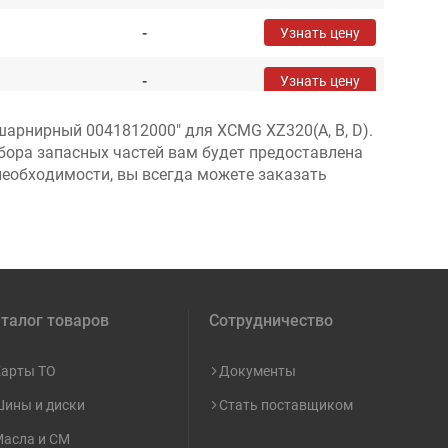
-
Узнать цену
-
Узнать цену
шарнирный 0041812000" для XCMG XZ320(A, B, D).
-
Узнать цену
бора запасных частей вам будет предоставлена
необходимости, вы всегда можете заказать
-
Узнать цену
-
Узнать цену
-
Узнать цену
талог товаров
Сотрудничество
-
Узнать цену
-
Узнать цену
арты ТО
Документы
ины и диски
Стать поставщиком
-
Узнать цену
асла и СМ