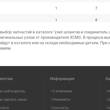
1
7
1
8
ыбор запчастей в каталоге "узел шлангов и соединитель 
1
9
ригинальных узлов от производителя XCMG. В процессе вы
айдут в каталоге или на складе необходимые детали. При 
2
10
овиям.
2
11
2
12
иентам
Информация
Ка
9
2
13
2
14
ак найти деталь
О компании
К
ак сделать заказ
Реквизиты
Ш
1
4
15
плата
Контакты
М