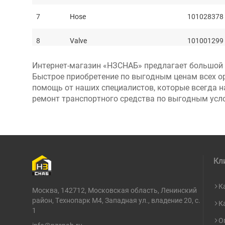
7
Hose
101028378
8
Valve
101001299
Интернет-магазин «НЗСНАБ» предлагает большой в
9
Valve
101001106
Быстрое приобретение по выгодным ценам всех о
помощь от наших специалистов, которые всегда н
10
Hose
101028367
ремонт транспортного средства по выгодным усл
11
Hose
101028368
12
Hose
101028632
Кл
13
Pipe
004241200
14
Elbow
101020524
К
Москва, 142712, Московская область, Ленинский
район, Технопарк М4, Западная ул., владение 20, с.
К
15
Pipe
004241201
1
О