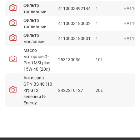
Фильтр
4110003492144
1
HA1100
топливный
Фильтр
4110003180002
1
HA1100
топливный
Фильтр
4110003180001
1
HA1138
масляный
Масло
моторное G-
253130036
10L
Profi MSI plus
15W-40 (20л)
Антифриз
GPN BS 40 (10
кг) G12
2422210127
20L
зеленый G-
Energy