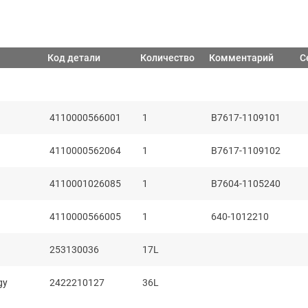
Код детали
Количество
Комментарий
С
4110000566001
1
B7617-1109101
4110000562064
1
B7617-1109102
4110001026085
1
B7604-1105240
4110000566005
1
640-1012210
253130036
17L
gy
2422210127
36L