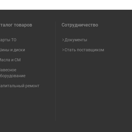
талог товаров
Сотрудничество
арты ТО
Документы
ины и диски
Стать поставщиком
асла и СМ
авесное
борудование
апитальный ремонт