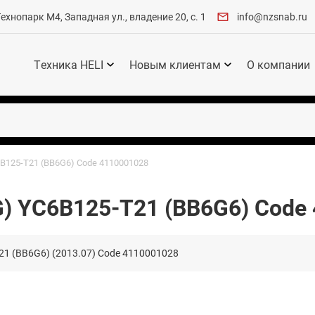
хнопарк М4, Западная ул., владение 20, с. 1
info@nzsnab.ru
Техника HELI
Новым клиентам
О компании
B125-T21 (BB6G6) Code 4110001028
G) YC6B125-T21 (BB6G6) Code
1 (BB6G6) (2013.07) Code 4110001028