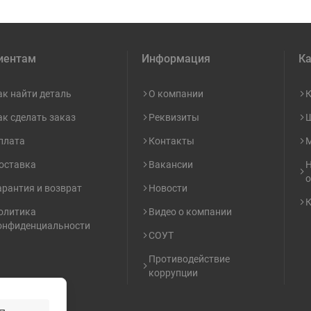
иентам
Информация
Ка
ак найти деталь
О компании
К
ак сделать заказ
Реквизиты
Ш
плата
Контакты
М
оставка
Вакансии
Н
о
арантия и возврат
Новости
К
олитика
Видео о компании
онфиденциальности
СОУТ
Противодействие
коррупции