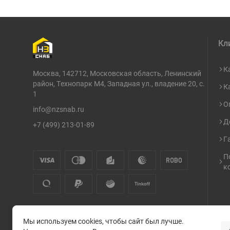
Кл
К
Москва, 142712, Московская область, Ленинский
район, Технопарк М4, Западная ул., владение 20, с.
К
1
О
info@nzsnab.ru
Д
+7 (499) 213-01-89
Г
П
к
Мы используем cookies, чтобы сайт был лучше.