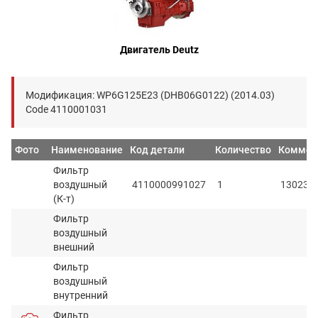
Двигатель Deutz
Модификация: WP6G125E23 (DHB06G0122) (2014.03)
Code 4110001031
Фото
Наименование
Код детали
Количество
Коммен
Фильтр
воздушный
4110000991027
1
130232
(К-т)
Фильтр
воздушный
внешний
Фильтр
воздушный
внутренний
Фильтр