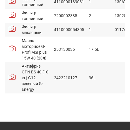
4110000189031
1
130670
топливный
Фильтр
7200002385
2
130204
топливный
Фильтр
4110000054305
1
011744
масляный
Масло
моторное G-
253130036
17.5L
Profi MSI plus
15W-40 (20л)
Антифриз
GPN BS 40 (10
кг) G12
2422210127
36L
зеленый G-
Energy