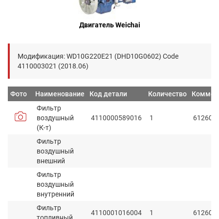
Двигатель Weichai
Модификация: WD10G220E21 (DHD10G0602) Code
4110003021 (2018.06)
Фото
Наименование
Код детали
Количество
Коммен
Фильтр
воздушный
4110000589016
1
612600
(К-т)
Фильтр
воздушный
внешний
Фильтр
воздушный
внутренний
Фильтр
4110001016004
1
612600
топливный