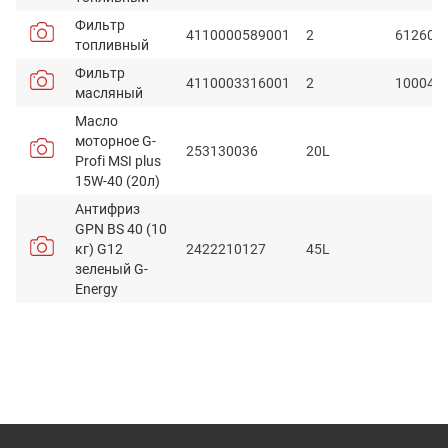
Фильтр
4110000589001
2
612600
топливный
Фильтр
4110003316001
2
100042
масляный
Масло
моторное G-
253130036
20L
Profi MSI plus
15W-40 (20л)
Антифриз
GPN BS 40 (10
кг) G12
2422210127
45L
зеленый G-
Energy