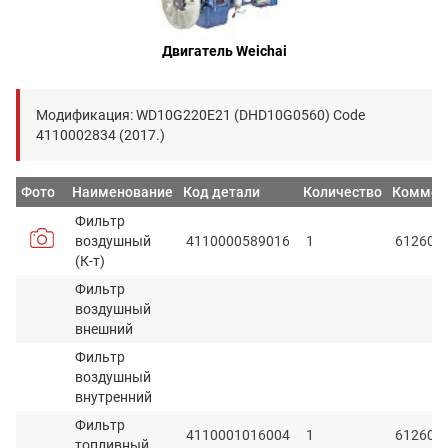
Двигатель Weichai
Модификация: WD10G220E21 (DHD10G0560) Code
4110002834 (2017.)
Фото
Наименование
Код детали
Количество
Коммен
Фильтр
воздушный
4110000589016
1
612600
(К-т)
Фильтр
воздушный
внешний
Фильтр
воздушный
внутренний
Фильтр
4110001016004
1
612600
топливный