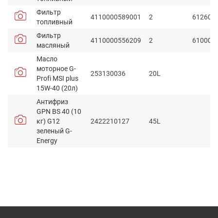
Фильтр
4110000589001
2
612600
топливный
Фильтр
4110000556209
2
610000
масляный
Масло
моторное G-
253130036
20L
Profi MSI plus
15W-40 (20л)
Антифриз
GPN BS 40 (10
кг) G12
2422210127
45L
зеленый G-
Energy