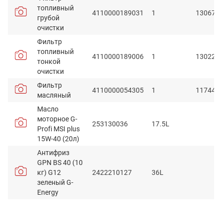
топливный
4110000189031
1
130670
грубой
очистки
Фильтр
топливный
4110000189006
1
130226
тонкой
очистки
Фильтр
4110000054305
1
117442
масляный
Масло
моторное G-
253130036
17.5L
Profi MSI plus
15W-40 (20л)
Антифриз
GPN BS 40 (10
кг) G12
2422210127
36L
зеленый G-
Energy