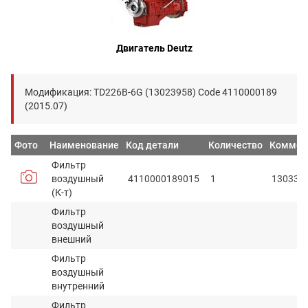
Двигатель Deutz
Модификация: TD226B-6G (13023958) Code 4110000189
(2015.07)
Фото
Наименование
Код детали
Количество
Коммен
Фильтр
воздушный
4110000189015
1
130332
(К-т)
Фильтр
воздушный
внешний
Фильтр
воздушный
внутренний
Фильтр