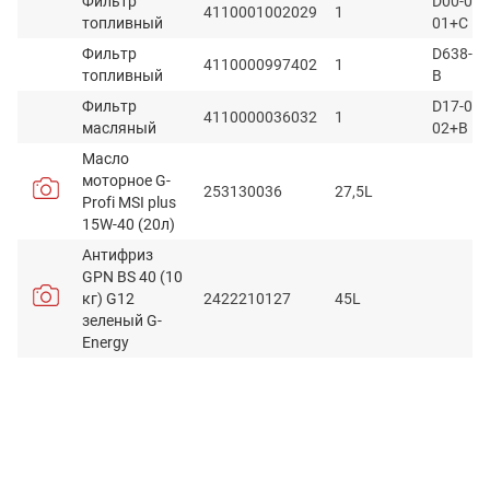
Фильтр
D00-034
4110001002029
1
топливный
01+C
Фильтр
D638-00
4110000997402
1
топливный
B
Фильтр
D17-002
4110000036032
1
масляный
02+B
Масло
моторное G-
253130036
27,5L
Profi MSI plus
15W-40 (20л)
Антифриз
GPN BS 40 (10
кг) G12
2422210127
45L
зеленый G-
Energy