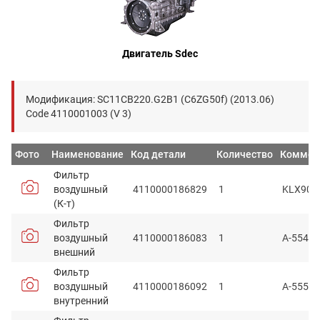
Двигатель Sdec
Модификация: SC11CB220.G2B1 (C6ZG50f) (2013.06)
Code 4110001003 (V 3)
Фото
Наименование
Код детали
Количество
Коммен
Фильтр
воздушный
4110000186829
1
KLX908
(К-т)
Фильтр
воздушный
4110000186083
1
A-5549
внешний
Фильтр
воздушный
4110000186092
1
A-5550
внутренний