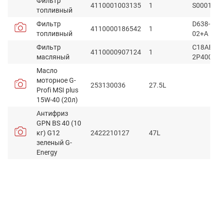
Фильтр
4110001003135
1
S00012
топливный
Фильтр
D638-00
4110000186542
1
топливный
02+A
Фильтр
C18AB-
4110000907124
1
масляный
2P4004
Масло
моторное G-
253130036
27.5L
Profi MSI plus
15W-40 (20л)
Антифриз
GPN BS 40 (10
кг) G12
2422210127
47L
зеленый G-
Energy