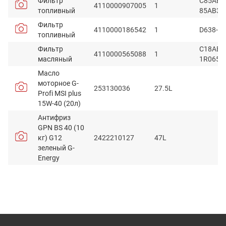
Фильтр
C85AB-
4110000907005
1
топливный
85AB30
Фильтр
4110000186542
1
D638-00
топливный
Фильтр
C18AB-
4110000565088
1
масляный
1R0658
Масло
моторное G-
253130036
27.5L
Profi MSI plus
15W-40 (20л)
Антифриз
GPN BS 40 (10
кг) G12
2422210127
47L
зеленый G-
Energy