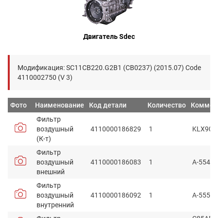
Двигатель Sdec
Модификация: SC11CB220.G2B1 (CB0237) (2015.07) Code
4110002750 (V 3)
Фото
Наименование
Код детали
Количество
Коммен
Фильтр
воздушный
4110000186829
1
KLX908
(К-т)
Фильтр
воздушный
4110000186083
1
A-5549
внешний
Фильтр
воздушный
4110000186092
1
A-5550
внутренний