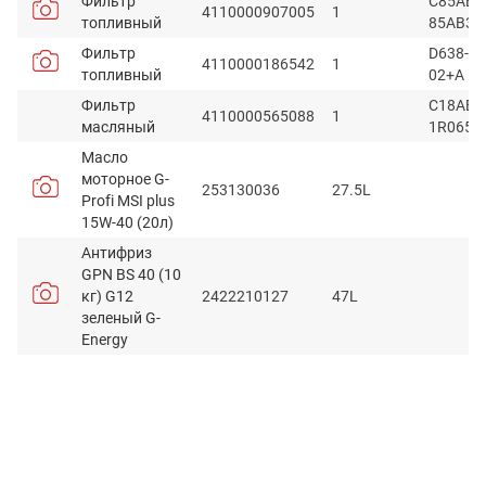
Фильтр
C85AB-
4110000907005
1
топливный
85AB30
Фильтр
D638-00
4110000186542
1
топливный
02+A
Фильтр
C18AB-
4110000565088
1
масляный
1R0658
Масло
моторное G-
253130036
27.5L
Profi MSI plus
15W-40 (20л)
Антифриз
GPN BS 40 (10
кг) G12
2422210127
47L
зеленый G-
Energy