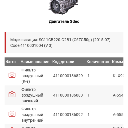
Двигатель Sdec
Модификация: SC11CB220.G2B1 (C6ZG50g) (2015.07)
Code 4110001004 (V 3)
Фото
Наименование
Код детали
Количество
Коммен
Фильтр
воздушный
4110000186829
1
KLX908
(К-т)
Фильтр
воздушный
4110000186083
1
A-5549
внешний
Фильтр
воздушный
4110000186092
1
A-5550
внутренний