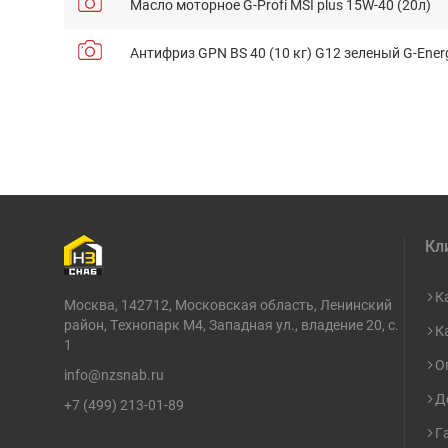
Масло моторное G-Profi MSI plus 15W-40 (20л)
Антифриз GPN BS 40 (10 кг) G12 зеленый G-Ener
Кл
К
Москва, 142712, Московская область, Ленинский
район, Технопарк М4, Западная ул., владение 20, с.
К
1
О
info@nzsnab.ru
Д
+7 (499) 213-01-89
Г