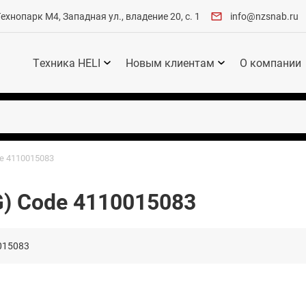
хнопарк М4, Западная ул., владение 20, с. 1
info@nzsnab.ru
Техника HELI
Новым клиентам
О компании
e 4110015083
G) Code 4110015083
015083