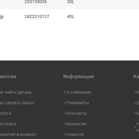
253130036
20L
gy
2422210127
40L
иентам
Информация
Ка
ак найти деталь
О компании
К
ак сделать заказ
Реквизиты
Ш
плата
Контакты
М
оставка
Вакансии
Н
о
арантия и возврат
Новости