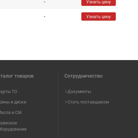
-
Узнать цену
-
Узнать цену
талог товаров
Сотрудничество
арты ТО
Документы
ины и диски
Стать поставщиком
асла и СМ
авесное
борудование