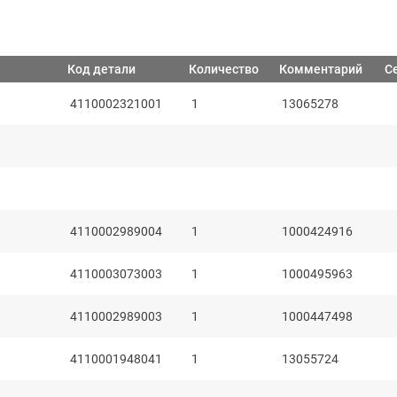
Код детали
Количество
Комментарий
С
4110002321001
1
13065278
4110002989004
1
1000424916
4110003073003
1
1000495963
4110002989003
1
1000447498
4110001948041
1
13055724