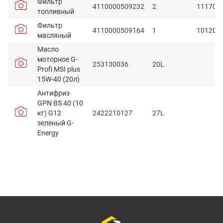
Фильтр
4110000509232
2
111705
топливный
Фильтр
4110000509164
1
101201
масляный
Масло
моторное G-
253130036
20L
Profi MSI plus
15W-40 (20л)
Антифриз
GPN BS 40 (10
кг) G12
2422210127
27L
зеленый G-
Energy