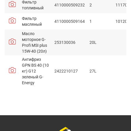
Фильтр
4110000509232
2
111705
топливный
Фильтр
4110000509164
1
101201
масляный
Масло
моторное G-
253130036
20L
Profi MSI plus
15W-40 (20л)
Антифриз
GPN BS 40 (10
кг) G12
2422210127
27L
зеленый G-
Energy