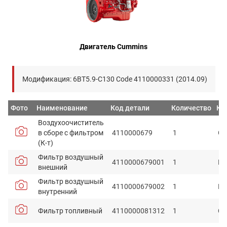
Двигатель Cummins
Модификация: 6BT5.9-C130 Code 4110000331 (2014.09)
Фото
Наименование
Код детали
Количество
Ко
Воздухоочиститель
в сборе с фильтром
4110000679
1
G0
(К-т)
Фильтр воздушный
4110000679001
1
P7
внешний
Фильтр воздушный
4110000679002
1
P7
внутренний
Фильтр топливный
4110000081312
1
C3