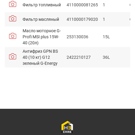
Фильтр топливный
4110000081265
1
C3
Фильтр масляный
4110000179020
1
C3
Масло моторное G-
Profi MSI plus 15W-
253130036
15L
40 (20л)
Антифриз GPN BS
40 (10 кг) G12
2422210127
36L
зеленый G-Energy