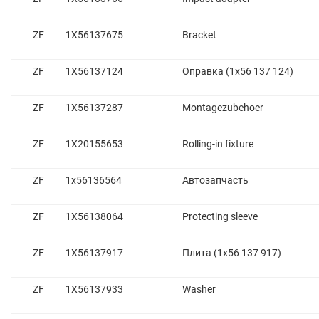
ZF
1X56137675
Bracket
ZF
1X56137124
Оправка (1x56 137 124)
ZF
1X56137287
Montagezubehoer
ZF
1X20155653
Rolling-in fixture
ZF
1x56136564
Автозапчасть
ZF
1X56138064
Protecting sleeve
ZF
1X56137917
Плита (1x56 137 917)
ZF
1X56137933
Washer