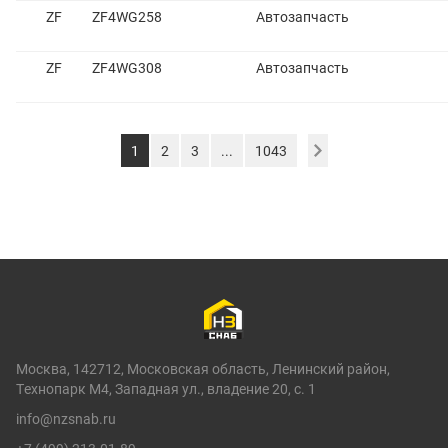
ZF
ZF4WG258
Автозапчасть
ZF
ZF4WG308
Автозапчасть
1
2
3
...
1043
Москва, 142712, Московская область, Ленинский район,
Технопарк М4, Западная ул., владение 20, с. 1
info@nzsnab.ru