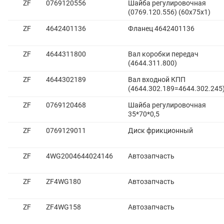
ZF
0769120556
Шайба регулировочная
(0769.120.556) (60х75х1)
ZF
4642401136
Фланец 4642401136
ZF
4644311800
Вал коробки передач
(4644.311.800)
ZF
4644302189
Вал входной КПП
(4644.302.189=4644.302.245
ZF
0769120468
Шайба регулировочная
35*70*0,5
ZF
0769129011
Диск фрикционный
ZF
4WG2004644024146
Автозапчасть
ZF
ZF4WG180
Автозапчасть
ZF
ZF4WG158
Автозапчасть