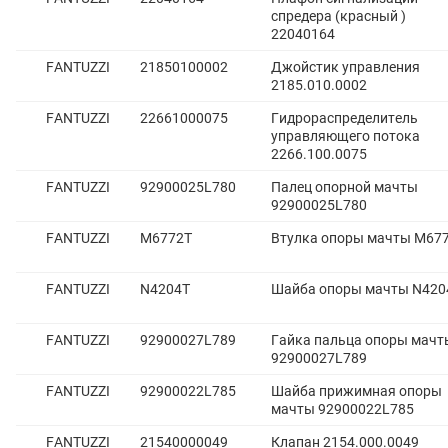
спредера (красный )
22040164
FANTUZZI
21850100002
Джойстик управления
2185.010.0002
FANTUZZI
22661000075
Гидрораспределитель
управляющего потока
2266.100.0075
FANTUZZI
92900025L780
Палец опорной мачты
92900025L780
FANTUZZI
M6772T
Втулка опоры мачты M67
FANTUZZI
N4204T
Шайба опоры мачты N420
FANTUZZI
92900027L789
Гайка пальца опоры мачт
92900027L789
FANTUZZI
92900022L785
Шайба прижимная опоры
мачты 92900022L785
FANTUZZI
21540000049
Клапан 2154.000.0049