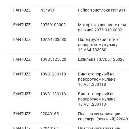
FANTUZZI
N3493T
Гайка твистлока N3493T
FANTUZZI
20750100002
Мотор стеклоочистителя
верхний 2075.010.0002
FANTUZZI
10AA4233080
Палец рулевой тяги к
поворотному кулаку
10.AA4.233080
FANTUZZI
10VD5125020
Шпилька 10.VD5.125020
FANTUZZI
10V31233118
Винт стопорный на
поворотном кулаке
10.V31.233118
FANTUZZI
10V31233113
Винт стопорный на
поворотном кулаке
10.V31.233113
FANTUZZI
22040165
Плафон сигнализации
спредера (зеленый) 22040
FANTUZZI
22040164
Плафон сигнализации