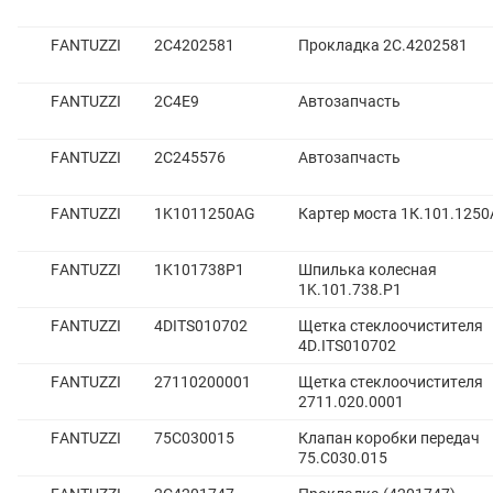
FANTUZZI
2C4202581
Прокладка 2С.4202581
FANTUZZI
2С4Е9
Автозапчасть
FANTUZZI
2С245576
Автозапчасть
FANTUZZI
1K1011250AG
Картер моста 1К.101.125
FANTUZZI
1K101738P1
Шпилька колесная
1K.101.738.P1
FANTUZZI
4DITS010702
Щетка стеклоочистителя
4D.ITS010702
FANTUZZI
27110200001
Щетка стеклоочистителя
2711.020.0001
FANTUZZI
75C030015
Клапан коробки передач
75.C030.015