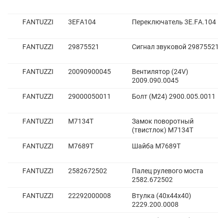
FANTUZZI
3EFA104
Переключатель 3E.FA.104
FANTUZZI
29875521
Сигнал звуковой 2987552
FANTUZZI
20090900045
Вентилятор (24V)
2009.090.0045
FANTUZZI
29000050011
Болт (М24) 2900.005.0011
FANTUZZI
M7134T
Замок поворотный
(твистлок) M7134T
FANTUZZI
M7689T
Шайба M7689T
FANTUZZI
2582672502
Палец рулевого моста
2582.672502
FANTUZZI
22292000008
Втулка (40х44х40)
2229.200.0008