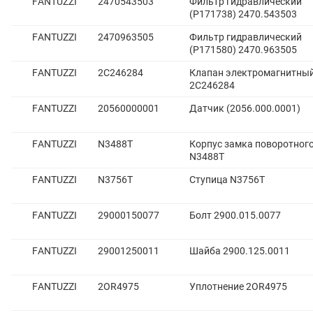
FANTUZZI
2470543503
Фильтр гидравлический
(P171738) 2470.543503
FANTUZZI
2470963505
Фильтр гидравлический
(P171580) 2470.963505
FANTUZZI
2C246284
Клапан электромагнитны
2C246284
FANTUZZI
20560000001
Датчик (2056.000.0001)
FANTUZZI
N3488T
Корпус замка поворотног
N3488T
FANTUZZI
N3756T
Ступица N3756T
FANTUZZI
29000150077
Болт 2900.015.0077
FANTUZZI
29001250011
Шайба 2900.125.0011
FANTUZZI
2OR4975
Уплотнение 2OR4975