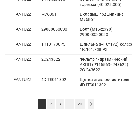
тормоза (40.023.005)
FANTUZZI
M7686T
Вкладыш подшипника
M7686T
FANTUZZI
29000050030
Болт (М16х2х90)
2900.005.0030
FANTUZZI
1K101738P3
Шпилька (М18*172) колес
1K.101.738.P3
FANTUZZI
2C243622
Фильтр гидравлический
АКПП (P165569=243622)
2C.243622
FANTUZZI
4DITS011302
Щетка стеклоочистителя
4D.ITS011302
1
2
3
...
20