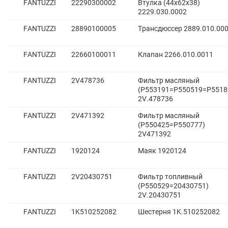
FANTUZZI
22290300002
Втулка (44х62х38)
2229.030.0002
FANTUZZI
28890100005
Трансдюссер 2889.010.00
FANTUZZI
22660100011
Клапан 2266.010.0011
FANTUZZI
2V478736
Фильтр масляный
(P553191=P550519=P5518
2V.478736
FANTUZZI
2V471392
Фильтр масляный
(P550425=P550777)
2V471392
FANTUZZI
1920124
Маяк 1920124
FANTUZZI
2V20430751
Фильтр топливный
(P550529=20430751)
2V.20430751
FANTUZZI
1K510252082
Шестерня 1K.510252082