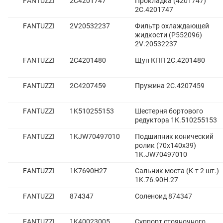
FANTUZZI
2C4201747
Прокладка (4201747)
2С.4201747
FANTUZZI
2V20532237
Фильтр охлаждающей
жидкости (P552096)
2V.20532237
FANTUZZI
2C4201480
Щуп КПП 2С.4201480
FANTUZZI
2C4207459
Пружина 2С.4207459
FANTUZZI
1K510255153
Шестерня бортового
редуктора 1К.510255153
FANTUZZI
1KJW70497010
Подшипник конический
ролик (70x140x39)
1K.JW70497010
FANTUZZI
1K7690H27
Сальник моста (К-т 2 шт.)
1K.76.90H.27
FANTUZZI
874347
Соленоид 874347
FANTUZZI
1K40023005
Суппорт стояночного