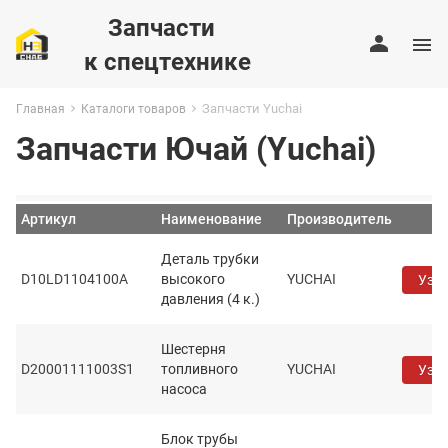
Запчасти
к спецтехнике
Запчасти Yuchai
Главная
Каталоги товаров
Запчасти Ючай (Yuchai)
Артикул
Наименование
Производитель
Деталь трубки
D10LD1104100A
высокого
YUCHAI
Узна
давления (4 к.)
Шестерня
D20001111003S1
топливного
YUCHAI
Узна
насоса
Блок трубы