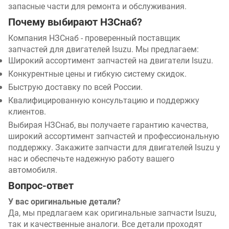
D71053800100A
температуры
YUCHAI
Узна
запасные части для ремонта и обслуживания.
воды
Почему выбирают НЗСнаб?
Компания НЗСнаб - проверенный поставщик
Жгут проводов
измерительного
запчастей для двигателей Isuzu. Мы предлагаем:
D73093800D50
YUCHAI
Узна
бокового
Широкий ассортимент запчастей на двигатели Isuzu.
прибора
Конкурентные цены и гибкую систему скидок.
Быструю доставку по всей России.
Накладка
Квалифицированную консультацию и поддержку
соединительная
D7G001111001
YUCHAI
Узна
клиентов.
топливного
Выбирая НЗСнаб, вы получаете гарантию качества,
насоса
широкий ассортимент запчастей и профессиональную
поддержку. Закажите запчасти для двигателей Isuzu у
Зажим трубный
нас и обеспечьте надежную работу вашего
DV6001028008
указателя
YUCHAI
Узна
автомобиля.
уровня масла
Вопрос-ответ
Муфта
У вас оригинальные детали?
опережения
Да, мы предлагаем как оригинальные запчасти Isuzu,
E02001111090BC27
впрыска топлива
YUCHAI
Узна
так и качественные аналоги. Все детали проходят
E0200-1111090B-