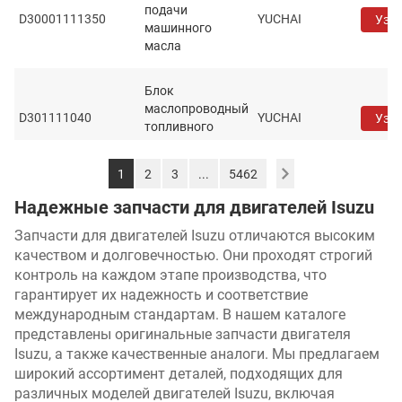
подачи
D30001111350
YUCHAI
Узна
машинного
масла
Блок
маслопроводный
D301111040
YUCHAI
Узна
топливного
насоса
1
2
3
...
5462
Нога опорная
D37J11001002
YUCHAI
Узна
Надежные запчасти для двигателей Isuzu
правая передняя
Запчасти для двигателей Isuzu отличаются высоким
Штуцер
качеством и долговечностью. Они проходят строгий
D50001205111
выхлопной
YUCHAI
Узна
контроль на каждом этапе производства, что
трубы
гарантирует их надежность и соответствие
международным стандартам. В нашем каталоге
представлены оригинальные запчасти двигателя
D70051005041
Маховик
YUCHAI
Узна
Isuzu, а также качественные аналоги. Мы предлагаем
широкий ассортимент деталей, подходящих для
Датчик
различных моделей двигателей Isuzu, включая