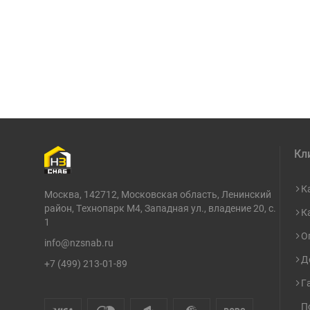
Кл
К
Москва, 142712, Московская область, Ленинский
район, Технопарк М4, Западная ул., владение 20, с.
К
1
О
info@nzsnab.ru
Д
+7 (499) 213-01-89
Г
П