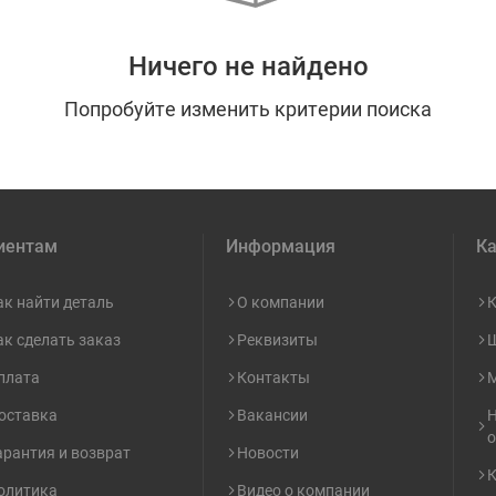
Ничего не найдено
Попробуйте изменить критерии поиска
иентам
Информация
Ка
ак найти деталь
О компании
К
ак сделать заказ
Реквизиты
Ш
плата
Контакты
М
оставка
Вакансии
Н
о
арантия и возврат
Новости
К
олитика
Видео о компании