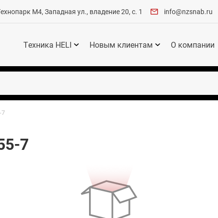
хнопарк М4, Западная ул., владение 20, с. 1
info@nzsnab.ru
Техника HELI
Новым клиентам
О компании
-7
55-7