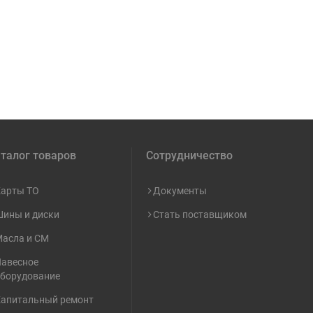
талог товаров
Сотрудничество
арты ТО
Документы
ины и диски
Стать поставщиком
асла и СМ
авесное
борудование
апитальный ремонт