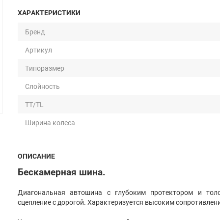
ХАРАКТЕРИСТИКИ
Бренд
Артикул
Типоразмер
Слойность
TT/TL
Ширина колеса
Посадочный диаметр
ОПИСАНИЕ
Тип шины
Бескамерная шина.
Тип протектора
Диагональная автошина с глубоким протектором и тол
Конструкция каркаса
сцепление с дорогой. Характеризуется высоким сопротивлен
Наличие