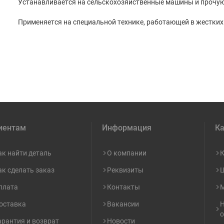
Устанавливается на сельскохозяйственные машины и прочую
Применяется на специальной технике, работающей в жестких
иентам
Информация
Ка
ак найти деталь
О компании
К
ак сделать заказ
Реквизиты
Ш
плата
Контакты
М
оставка
Вакансии
Н
о
арантия и возврат
Новости