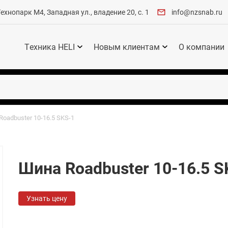
хнопарк М4, Западная ул., владение 20, с. 1
info@nzsnab.ru
Техника HELI
Новым клиентам
О компании
oadbuster 10-16.5 SKS-1
Шина Roadbuster 10-16.5 S
Узнать цену