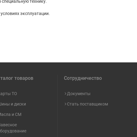
 специальную технику.
 условиях эксплуатации.
талог товаров
Сотрудничество
арты ТО
Документы
ины и диски
Стать поставщиком
асла и СМ
авесное
борудование