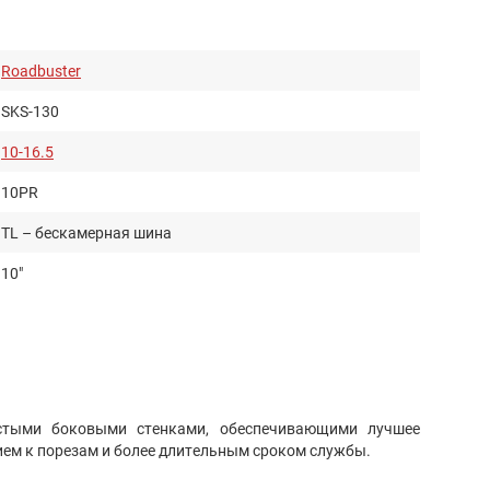
Roadbuster
SKS-130
10-16.5
10PR
TL – бескамерная шина
10"
16.5"
Для спецтехники
Всесезонные (SKS-1)
стыми боковыми стенками, обеспечивающими лучшее
Диагональная
ием к порезам и более длительным сроком службы.
50