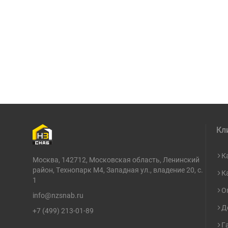
Кл
К
Москва, 142712, Московская область, Ленинский
район, Технопарк М4, Западная ул., владение 20, с.
К
1
О
info@nzsnab.ru
Д
+7 (499) 213-01-89
Г