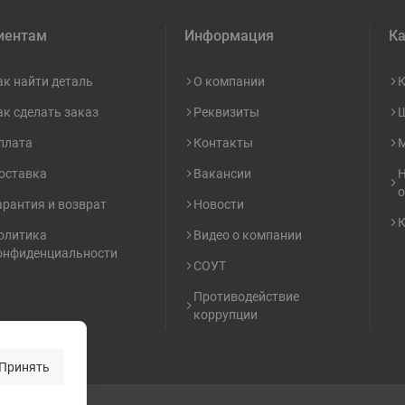
Узнать ц
иентам
Информация
Ка
ак найти деталь
О компании
К
Узнать ц
ак сделать заказ
Реквизиты
Ш
Узнать ц
плата
Контакты
М
оставка
Вакансии
Н
о
Узнать ц
арантия и возврат
Новости
К
олитика
Видео о компании
онфиденциальности
СОУТ
Противодействие
коррупции
Принять