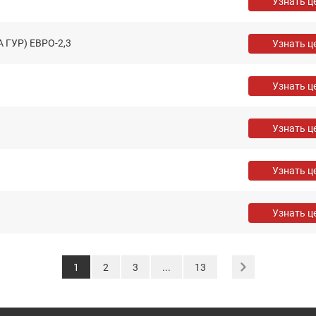
Узнать ц
 ГУР) ЕВРО-2,3
Узнать ц
Узнать ц
Узнать ц
Узнать ц
Узнать ц
BCU (Евро 3, 2011г.в.)
Узнать ц
1
2
3
...
13
лый) Е-2 VG1095060009
Узнать ц