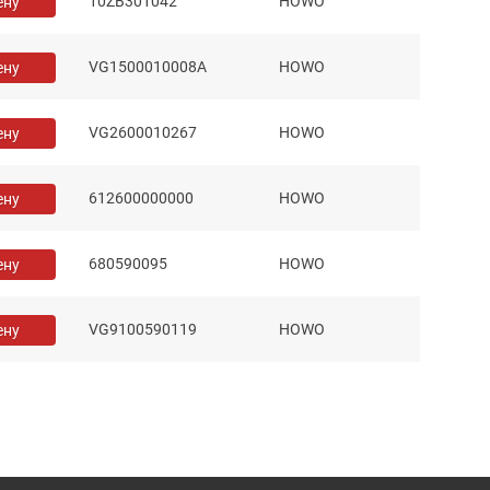
10ZB301042
HOWO
ену
VG1500010008A
HOWO
ену
VG2600010267
HOWO
ену
612600000000
HOWO
ену
680590095
HOWO
ену
VG9100590119
HOWO
ену
WG97165800231
HOWO
ену
VG1095060009
HOWO
ену