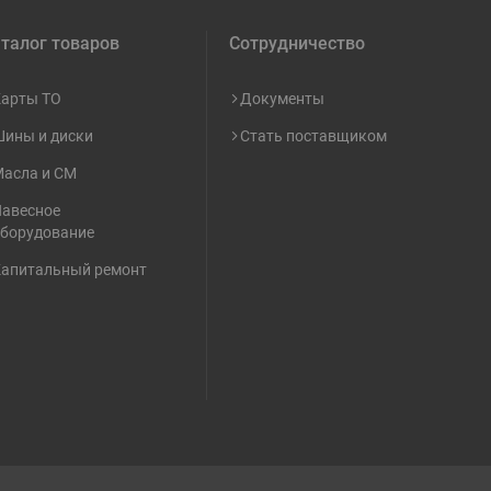
61560030047
HOWO
ену
талог товаров
Сотрудничество
арты ТО
Документы
AZ9719710001
HOWO
ену
ины и диски
Стать поставщиком
WG9719710001
HOWO
ену
асла и СМ
авесное
борудование
99100590006
HOWO
ену
апитальный ремонт