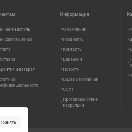
иентам
Информация
Ка
ак найти деталь
О компании
К
ак сделать заказ
Реквизиты
Ш
плата
Контакты
М
оставка
Вакансии
Н
о
арантия и возврат
Новости
К
олитика
Видео о компании
онфиденциальности
СОУТ
Противодействие
коррупции
Принять