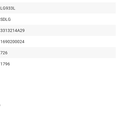
LG933L
SDLG
3313214A29
1690200024
726
1796
2241
865
1800
е