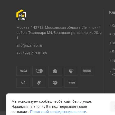
Кл
К
Москва, 142712, Московская область, Ленинский
район, Технопарк М4, Западная ул., владение 20, с.
К
1
О
info@nzsnab.ru
Д
+7 (499) 213-01-89
Г
П
к
Мы используем cookies, чтобы сайт был лучше.
Нажимая на кнопку Вы подтверждаете свое
согласие с
Политикой конфиденциальности
.