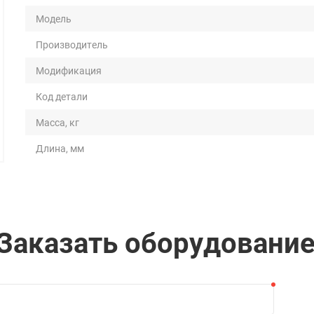
Модель
Производитель
Модификация
Код детали
Масса, кг
Длина, мм
Ширина, мм
Высота, мм
Длина рабочей поверхности, мм
Заказать оборудовани