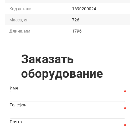
Код детали
1690200024
Масса, кг
726
Длина, мм
1796
Ширина, мм
2241
Высота, мм
865
Заказать
Длина рабочей
1800
оборудование
поверхности, мм
Имя
Телефон
Почта