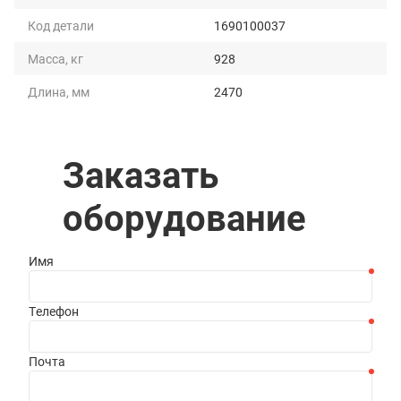
Код детали
1690100037
Масса, кг
928
Длина, мм
2470
Ширина, мм
1745
Высота, мм
1289
Заказать
Длина рабочей
1250
оборудование
поверхности, мм
Имя
Телефон
Почта