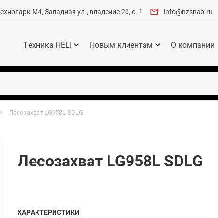
хнопарк М4, Западная ул., владение 20, с. 1
info@nzsnab.ru
Техника HELI
Новым клиентам
О компании
Лесозахват LG958L SDLG
Лесозахват LG958L SDLG
ХАРАКТЕРИСТИКИ