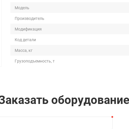
Модель
Производитель
Модификация
Код детали
Масса, кг
Грузоподъемность, т
Длина, мм
Ширина, мм
Высота, мм
Заказать оборудовани
Диаметр раскрытия, мм