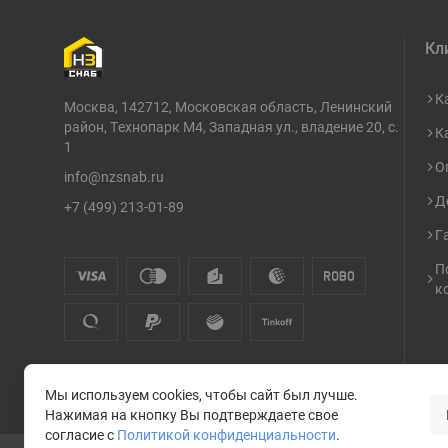
Кл
К
Москва, 142712, Московская область, Ленинский
район, Технопарк М4, Западная ул., владение 20, с.
К
1
О
info@nzsnab.ru
Д
+7 (499) 213-01-89
Г
П
к
Мы используем cookies, чтобы сайт был лучше.
Нажимая на кнопку Вы подтверждаете свое
согласие с
Политикой конфиденциальности
.