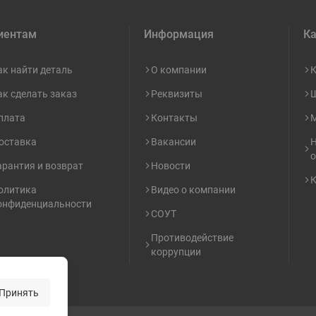
иентам
Информация
Ка
ак найти деталь
О компании
К
ак сделать заказ
Реквизиты
Ш
плата
Контакты
М
оставка
Вакансии
Н
о
арантия и возврат
Новости
К
олитика
Видео о компании
онфиденциальности
СОУТ
Противодействие
коррупции
Принять