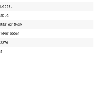
LG958L
SDLG
E5816215A39
1690100061
2276
5
2256
1958
1750
е
1884