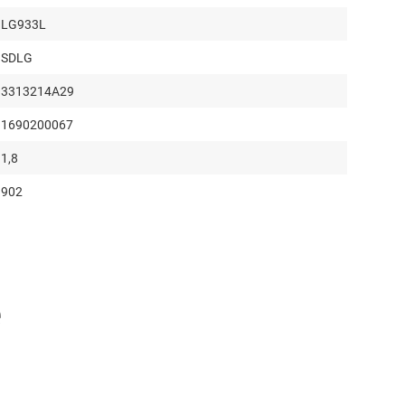
LG933L
SDLG
3313214A29
1690200067
1,8
902
3
2580
1346
е
1155