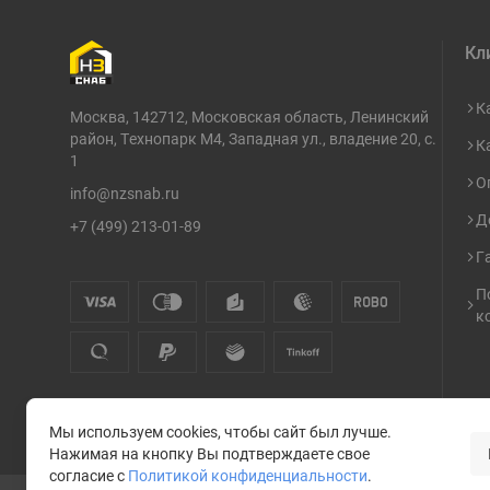
Кл
К
Москва, 142712, Московская область, Ленинский
район, Технопарк М4, Западная ул., владение 20, с.
К
1
О
info@nzsnab.ru
Д
+7 (499) 213-01-89
Г
П
к
Мы используем cookies, чтобы сайт был лучше.
Нажимая на кнопку Вы подтверждаете свое
согласие с
Политикой конфиденциальности
.