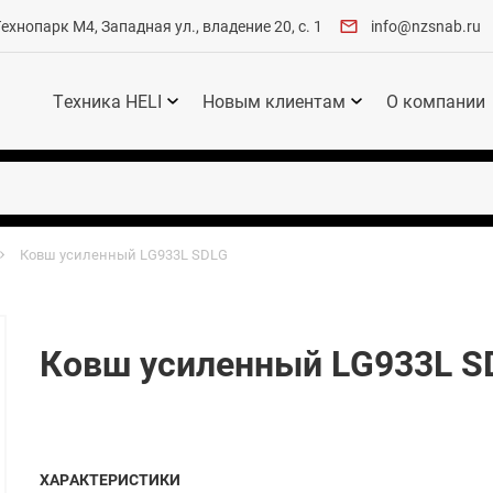
хнопарк М4, Западная ул., владение 20, с. 1
info@nzsnab.ru
Техника HELI
Новым клиентам
О компании
Ковш усиленный LG933L SDLG
Ковш усиленный LG933L S
ХАРАКТЕРИСТИКИ