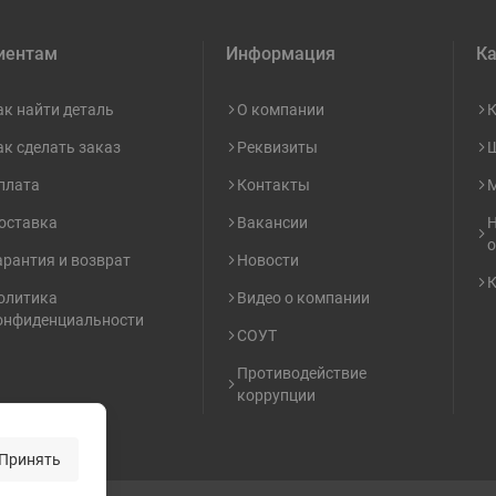
иентам
Информация
Ка
ак найти деталь
О компании
К
ак сделать заказ
Реквизиты
Ш
плата
Контакты
М
оставка
Вакансии
Н
о
арантия и возврат
Новости
К
олитика
Видео о компании
онфиденциальности
СОУТ
Противодействие
коррупции
Принять