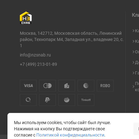
Кл
К
Москва, 142712, Московская область, Ленинский
район, Технопарк М4, Западная ул., владение 20, с.
К
1
О
info@nzsnab.ru
Д
+7 (499) 213-01-89
Г
П
к
Мы используем cookies, чтобы сайт был лучше.
Нажимая на кнопку Вы подтверждаете свое
согласие с
Политикой конфиденциальности
.