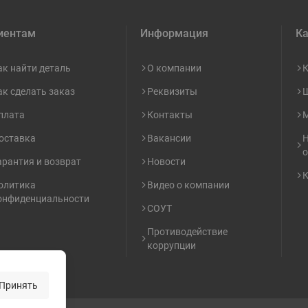
иентам
Информация
Ка
ак найти деталь
О компании
К
ак сделать заказ
Реквизиты
Ш
плата
Контакты
М
оставка
Вакансии
Н
о
арантия и возврат
Новости
К
олитика
Видео о компании
онфиденциальности
СОУТ
Противодействие
коррупции
Принять