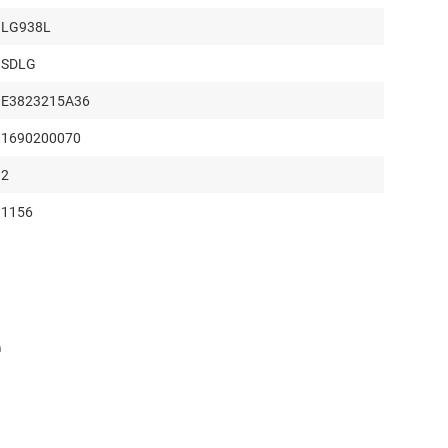
LG938L
SDLG
E3823215A36
1690200070
2
1156
3
2580
1423
е
1209