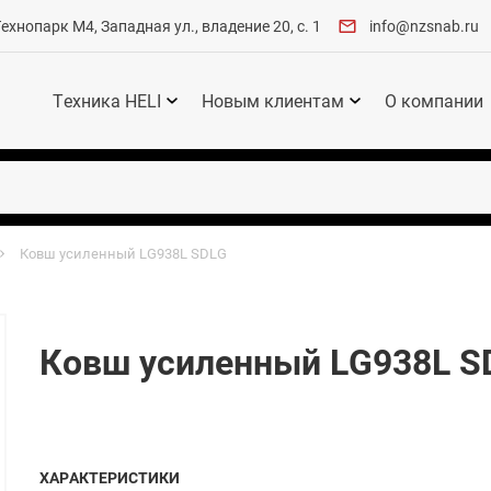
хнопарк М4, Западная ул., владение 20, с. 1
info@nzsnab.ru
Техника HELI
Новым клиентам
О компании
Ковш усиленный LG938L SDLG
Ковш усиленный LG938L S
ХАРАКТЕРИСТИКИ