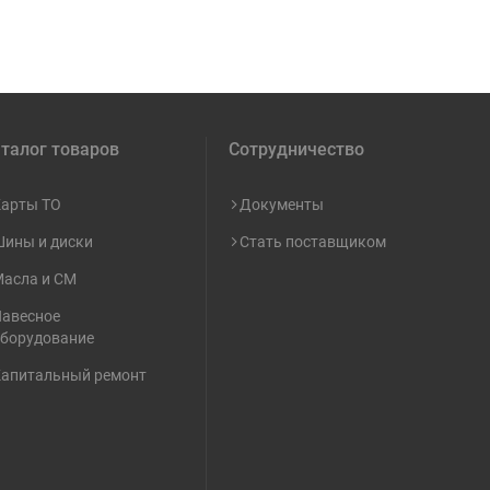
талог товаров
Сотрудничество
арты ТО
Документы
ины и диски
Стать поставщиком
асла и СМ
авесное
борудование
апитальный ремонт