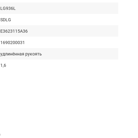
LG936L
SDLG
E3623115A36
1690200031
удлинённая рукоять
1,6
740
3
2520
1201
1130
е