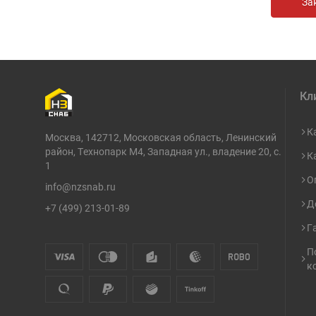
Кл
К
Москва, 142712, Московская область, Ленинский
район, Технопарк М4, Западная ул., владение 20, с.
К
1
О
info@nzsnab.ru
Д
+7 (499) 213-01-89
Г
П
к