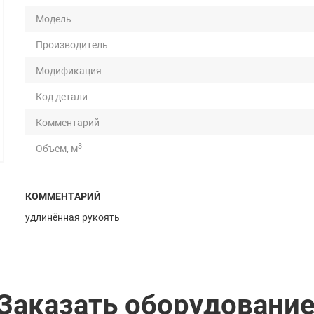
Модель
Производитель
Модификация
Код детали
Комментарий
3
Объем, м
Масса, кг
КОММЕНТАРИЙ
Грузоподъемность, т
удлинённая рукоять
Длина, мм
Ширина, мм
Высота, мм
Заказать оборудовани