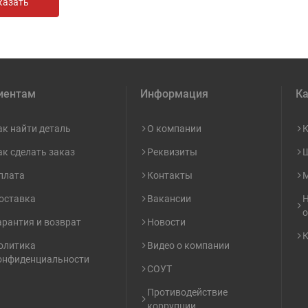
иентам
Информация
Ка
ак найти деталь
О компании
К
ак сделать заказ
Реквизиты
Ш
плата
Контакты
М
оставка
Вакансии
Н
о
арантия и возврат
Новости
К
олитика
Видео о компании
онфиденциальности
СОУТ
Противодействие
коррупции