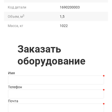
Код детали
1690200003
3
Объем, м
1,5
Масса, кг
1022
Грузоподъемность, т
3
Длина, мм
2510
Заказать
Ширина, мм
1219
оборудование
Высота, мм
1120
Имя
Телефон
Почта