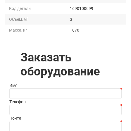
Код детали
1690100099
3
Объем, м
3
Масса, кг
1876
Грузоподъемность, т
5
Длина, мм
3060
Заказать
Ширина, мм
1535
оборудование
Высота, мм
1382
Имя
Телефон
Почта