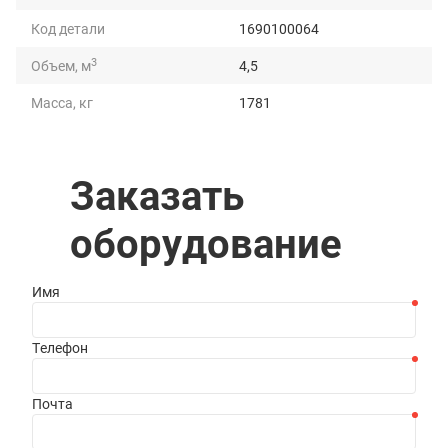
Код детали
1690100064
3
Объем, м
4,5
Масса, кг
1781
Грузоподъемность, т
5
Длина, мм
3300
Заказать
Ширина, мм
1577
оборудование
Высота, мм
1485
Имя
Телефон
Почта