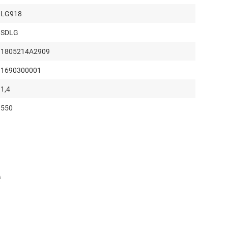
LG918
SDLG
1805214A2909
1690300001
1,4
550
1,8
2320
1036
е
1003