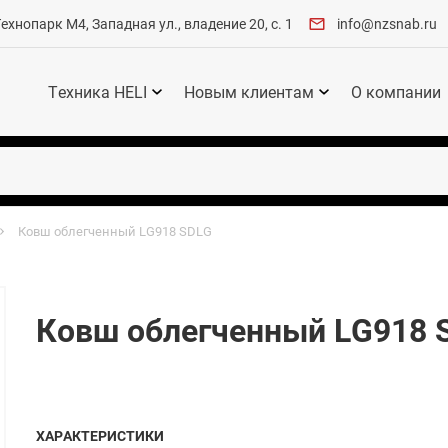
хнопарк М4, Западная ул., владение 20, с. 1
info@nzsnab.ru
Техника HELI
Новым клиентам
О компании
Ковш облегченный LG918 SDLG
Ковш облегченный LG918 
ХАРАКТЕРИСТИКИ