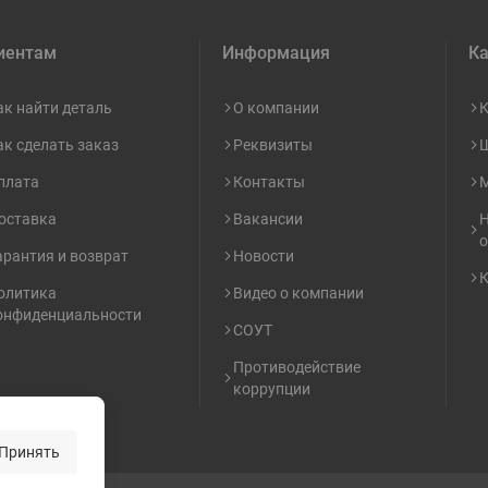
иентам
Информация
Ка
ак найти деталь
О компании
К
ак сделать заказ
Реквизиты
Ш
плата
Контакты
М
оставка
Вакансии
Н
о
арантия и возврат
Новости
К
олитика
Видео о компании
онфиденциальности
СОУТ
Противодействие
коррупции
Принять