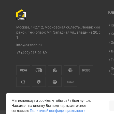
Кл
К
Москва, 142712, Московская область, Ленинский
район, Технопарк М4, Западная ул., владение 20, с.
К
1
О
info@nzsnab.ru
Д
+7 (499) 213-01-89
Г
П
к
Мы используем cookies, чтобы сайт был лучше.
Нажимая на кнопку Вы подтверждаете свое
согласие с
Политикой конфиденциальности
.