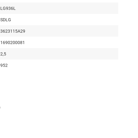
LG936L
SDLG
3623115A29
1690200081
2,5
952
3
2510
1282
е
1287