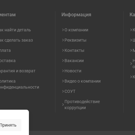
иентам
Информация
Ка
ак найти деталь
О компании
К
ак сделать заказ
Реквизиты
Ш
плата
Контакты
М
оставка
Вакансии
Н
о
арантия и возврат
Новости
К
олитика
Видео о компании
онфиденциальности
СОУТ
Противодействие
коррупции
Принять