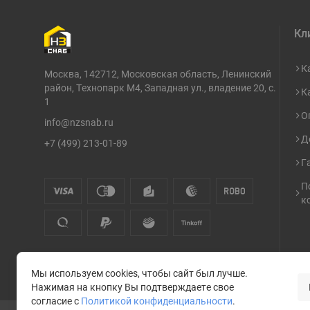
Кл
К
Москва, 142712, Московская область, Ленинский
район, Технопарк М4, Западная ул., владение 20, с.
К
1
О
info@nzsnab.ru
Д
+7 (499) 213-01-89
Г
П
к
Мы используем cookies, чтобы сайт был лучше.
Нажимая на кнопку Вы подтверждаете свое
согласие с
Политикой конфиденциальности
.