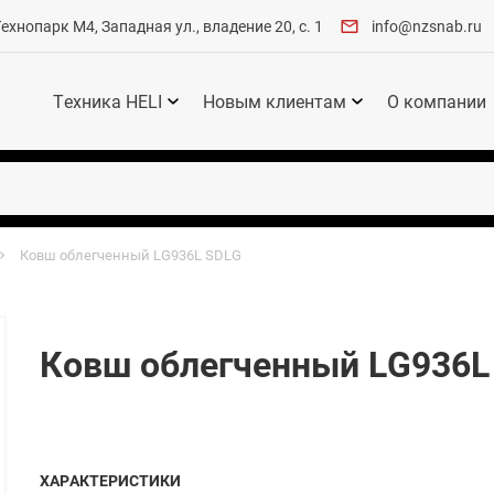
хнопарк М4, Западная ул., владение 20, с. 1
info@nzsnab.ru
Техника HELI
Новым клиентам
О компании
Ковш облегченный LG936L SDLG
Ковш облегченный LG936L
ХАРАКТЕРИСТИКИ