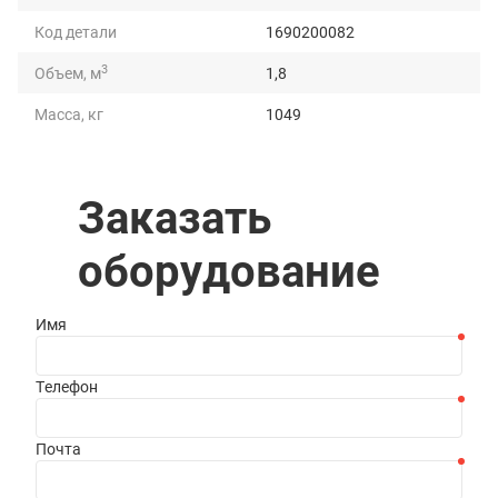
Код детали
1690200082
3
Объем, м
1,8
Масса, кг
1049
Грузоподъемность, т
3
Длина, мм
2555
Заказать
Ширина, мм
1290
оборудование
Высота, мм
1156
Имя
Телефон
Почта