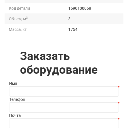
Код детали
1690100068
3
Объем, м
3
Масса, кг
1754
Грузоподъемность, т
5
Длина, мм
3030
Заказать
Ширина, мм
1405
оборудование
Высота, мм
1335
Имя
Телефон
Почта