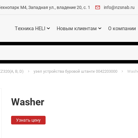
хнопарк М4, Западная ул., владение 20, с. 1
info@nzsnab.ru
Техника HELI
Новым клиентам
О компании
Z320(A, B, D)
узел устройства буровой штанги 0042203000
Wash
Washer
Узнать цену