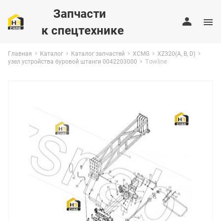
Запчасти
к спецтехнике
Главная
Каталог
Каталог запчастей
XCMG
XZ320(A, B, D)
Towline
узел устройства буровой штанги 0042203000