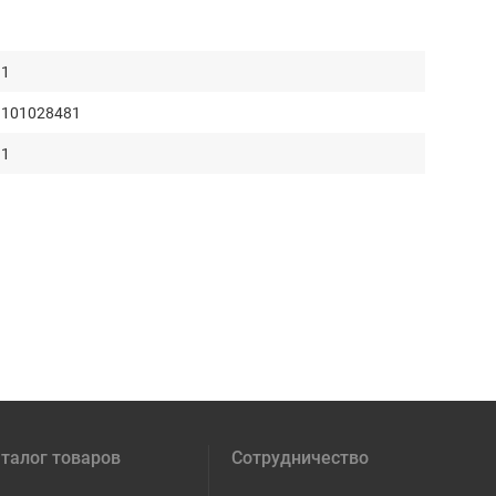
1
101028481
1
талог товаров
Сотрудничество