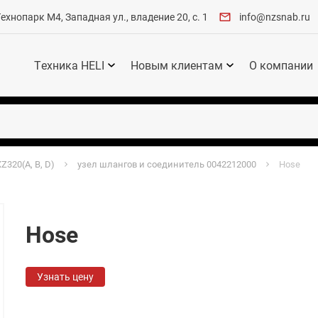
хнопарк М4, Западная ул., владение 20, с. 1
info@nzsnab.ru
Техника HELI
Новым клиентам
О компании
Z320(A, B, D)
узел шлангов и соединитель 0042212000
Hose
Hose
Узнать цену