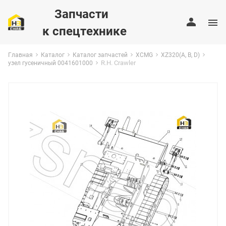
Запчасти
к спецтехнике
Главная
Каталог
Каталог запчастей
XCMG
XZ320(A, B, D)
R.H. Crawler
узел гусеничный 0041601000