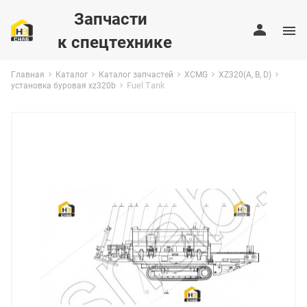
Запчасти
к спецтехнике
Главная
Каталог
Каталог запчастей
XCMG
XZ320(A, B, D)
Fuel Tank
установка буровая xz320b