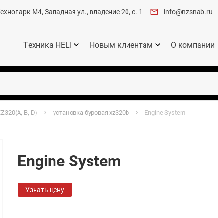
хнопарк М4, Западная ул., владение 20, с. 1
info@nzsnab.ru
Техника HELI
Новым клиентам
О компании
Z320(A, B, D)
установка буровая xz320b
Engine System
Engine System
Узнать цену