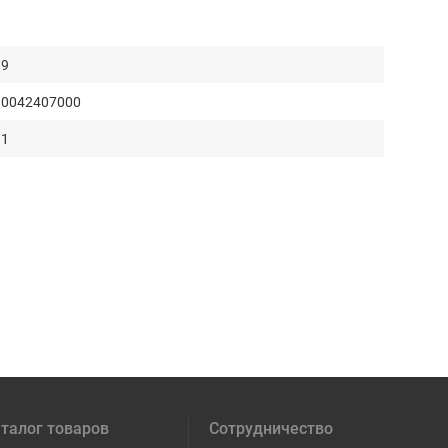
9
0042407000
1
талог товаров
Сотрудничество