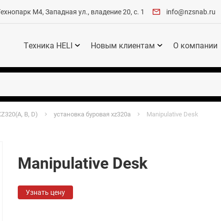
хнопарк М4, Западная ул., владение 20, с. 1
info@nzsnab.ru
Техника HELI
Новым клиентам
О компании
Z320(A, B, D)
установка буровая xz320a
Manipulative Desk
Manipulative Desk
Узнать цену