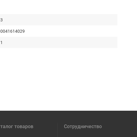
3
0041614029
1
талог товаров
Сотрудничество