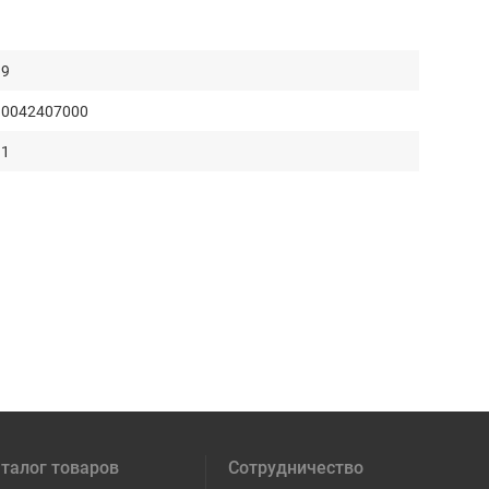
9
0042407000
1
талог товаров
Сотрудничество