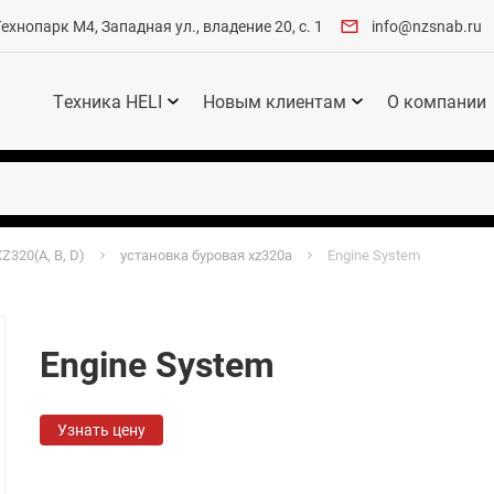
хнопарк М4, Западная ул., владение 20, с. 1
info@nzsnab.ru
Техника HELI
Новым клиентам
О компании
Z320(A, B, D)
установка буровая xz320a
Engine System
Engine System
Узнать цену