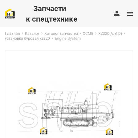
Запчасти
к спецтехнике
Главная
Каталог
Каталог запчастей
XCMG
XZ320(A, B, D)
Engine System
установка буровая xz320