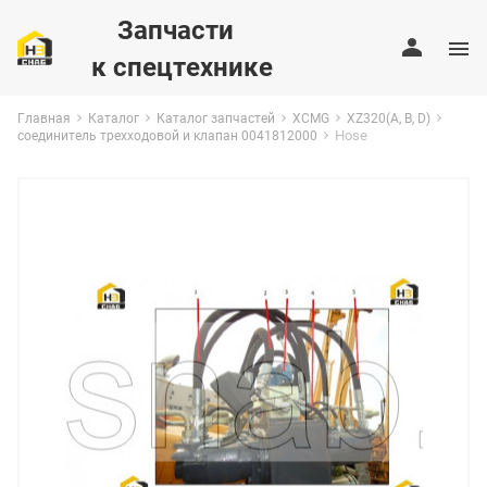
Запчасти
к спецтехнике
Главная
Каталог
Каталог запчастей
XCMG
XZ320(A, B, D)
Hose
соединитель трехходовой и клапан 0041812000